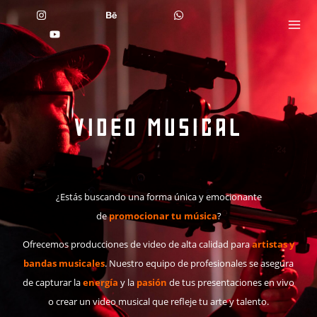
Ir
Instagram
Behance
WhatsApp
al
YouTube
contenido
Video musical
¿Estás buscando una forma única y emocionante
de
promocionar tu música
?
Ofrecemos producciones de video de alta calidad para
artistas y
bandas musicales
. Nuestro equipo de profesionales se asegura
de capturar la
energía
y la
pasión
de tus presentaciones en vivo
o crear un video musical que refleje tu arte y talento.