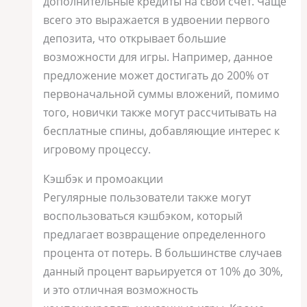
дополнительные кредиты на свой счет. Чаще
всего это выражается в удвоении первого
депозита, что открывает большие
возможности для игры. Например, данное
предложение может достигать до 200% от
первоначальной суммы вложений, помимо
того, новички также могут рассчитывать на
бесплатные спины, добавляющие интерес к
игровому процессу.
Кэшбэк и промоакции
Регулярные пользователи также могут
воспользоваться кэшбэком, который
предлагает возвращение определенного
процента от потерь. В большинстве случаев
данный процент варьируется от 10% до 30%,
и это отличная возможность