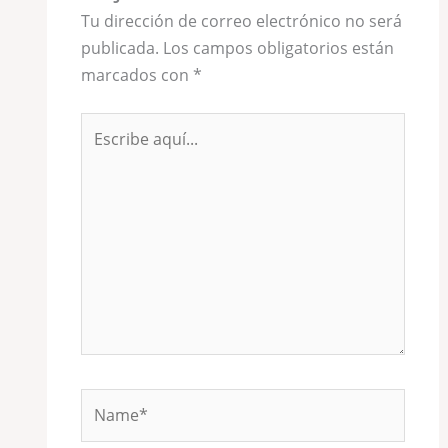
Tu dirección de correo electrónico no será
publicada.
Los campos obligatorios están
marcados con
*
Escribe
aquí...
Name*