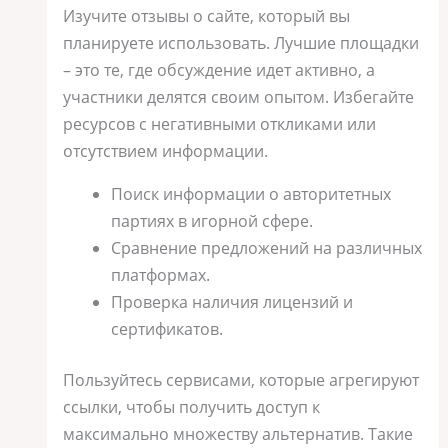
Изучите отзывы о сайте, который вы
планируете использовать. Лучшие площадки
– это те, где обсуждение идет активно, а
участники делятся своим опытом. Избегайте
ресурсов с негативными откликами или
отсутствием информации.
Поиск информации о авторитетных
партиях в игорной сфере.
Сравнение предложений на различных
платформах.
Проверка наличия лицензий и
сертификатов.
Пользуйтесь сервисами, которые агрегируют
ссылки, чтобы получить доступ к
максимально множеству альтернатив. Такие