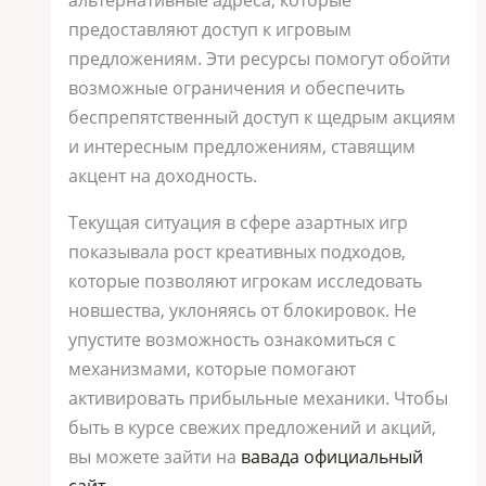
альтернативные адреса, которые
предоставляют доступ к игровым
предложениям. Эти ресурсы помогут обойти
возможные ограничения и обеспечить
беспрепятственный доступ к щедрым акциям
и интересным предложениям, ставящим
акцент на доходность.
Текущая ситуация в сфере азартных игр
показывала рост креативных подходов,
которые позволяют игрокам исследовать
новшества, уклоняясь от блокировок. Не
упустите возможность ознакомиться с
механизмами, которые помогают
активировать прибыльные механики. Чтобы
быть в курсе свежих предложений и акций,
вы можете зайти на
вавада официальный