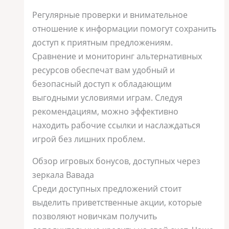
Регулярные проверки и внимательное
отношение к информации помогут сохранить
доступ к приятным предложениям.
Сравнение и мониторинг альтернативных
ресурсов обеспечат вам удобный и
безопасный доступ к обладающим
выгодными условиями играм. Следуя
рекомендациям, можно эффективно
находить рабочие ссылки и наслаждаться
игрой без лишних проблем.
Обзор игровых бонусов, доступных через
зеркала Вавада
Среди доступных предложений стоит
выделить приветственные акции, которые
позволяют новичкам получить