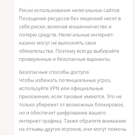
Риски использования нелегальных сайтов
Посещение ресурсов без лицензий несет в
себе риски, включая мошенничество и
потерю средств. Нелегальные интернет-
казино могут не выполнять свои
обязательства. Поэтому всегда выбирайте
проверенные и безопасные варианты.
Безопасные способы доступа
Чтобы избежать потенциальных угроз,
используйте VPN или официальные
приложения, если таковые имеются. Это не
только убережет от возможных блокировок,
но и обеспечит шифрование вашего
интернет-трафика. Также обратите внимание
на отзывы других игроков, они могут помочь